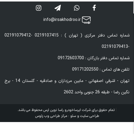
info@irsakhodroo.ir
شماره تماس دفتر مرکزی ( تهران ) : 0219107415 -02191079412
-02191079413
شماره تماس دفتر بازرگان : 09172603700
تلفن های تماس : 09171202550
تهران - اشرفی اصفهانی - مابین مرزداران و صادقیه - گلستان 14 - برج
نگین رضا - طبقه 26 جنوبی واحد 2602
|
تمام حقوق برای شرکت ایرساخودرو راسا نوین ارس محفوظ می باشد.
طراحی سایت و
سئو :
مرکز طراحی وب زئوس