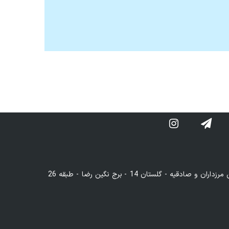
تهران - اشرفی اصفهانی - مابین مرزداران و صادقیه - گلستان 14 - برج نگین رضا - طبقه 26