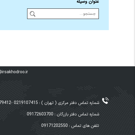
عنوان وسیله
irsakhodroo.ir
شماره تماس دفتر مرکزی ( تهران ) : 0219107415 -02191079412 -02191079413
شماره تماس دفتر بازرگان : 09172603700
تلفن های تماس : 09171202550